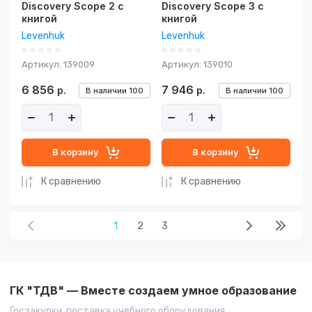
Discovery Scope 2 с
Discovery Scope 3 с
книгой
книгой
Levenhuk
Levenhuk
Артикул:
139009
Артикул:
139010
6 856
7 946
р.
р.
В наличии
100
В наличии
100
В корзину
В корзину
К сравнению
К сравнению
1
2
3
ГК "ТДВ" — Вместе создаем умное образование
Госзакупки, поставка учебного оборудования